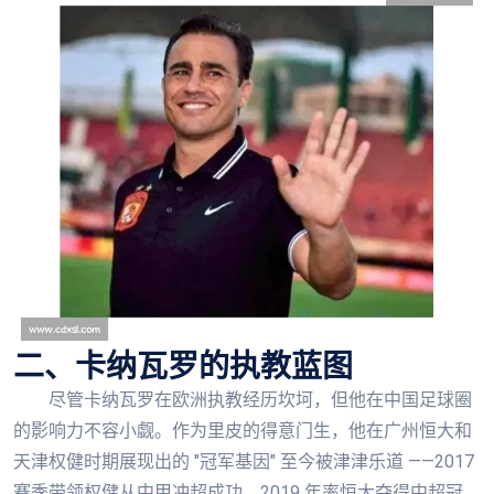
二、卡纳瓦罗的执教蓝图
尽管卡纳瓦罗在欧洲执教经历坎坷，但他在中国足球圈
的影响力不容小觑。作为里皮的得意门生，他在广州恒大和
天津权健时期展现出的 "冠军基因" 至今被津津乐道 ——2017
赛季带领权健从中甲冲超成功，2019 年率恒大夺得中超冠