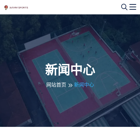
新闻中心
网站首页
新闻中心