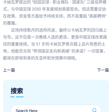
卡纳瓦罗提出的 "校园足球 - 职业梯队 - 国家队" 三级培养模
式，与中国足球 2050 年发展规划高度契合。但这需要足协
在政策、资金等方面给予持续支持，而不是重蹈 "高薪聘帅"
的覆辙。
这场持续数月的选帅风波，最终以卡纳瓦罗的回归画上
句号。这不仅是一次教练人选的更迭，更是中国足球改革路
径的重要抉择。当 51 岁的卡纳瓦罗再次踏上这片熟悉的土
地，他能否兑现 "带领国足走向新高峰" 的承诺？一切答案，
都将在即将到来的东亚杯和世预赛中揭晓。
上一篇
下一篇
搜索