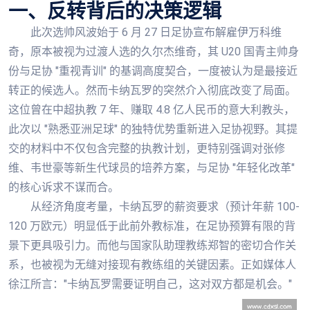
一、反转背后的决策逻辑
此次选帅风波始于 6 月 27 日足协宣布解雇伊万科维
奇，原本被视为过渡人选的久尔杰维奇，其 U20 国青主帅身
份与足协 "重视青训" 的基调高度契合，一度被认为是最接近
转正的候选人。然而卡纳瓦罗的突然介入彻底改变了局面。
这位曾在中超执教 7 年、赚取 4.8 亿人民币的意大利教头，
此次以 "熟悉亚洲足球" 的独特优势重新进入足协视野。其提
交的材料中不仅包含完整的执教计划，更特别强调对张修
维、韦世豪等新生代球员的培养方案，与足协 "年轻化改革"
的核心诉求不谋而合。
从经济角度考量，卡纳瓦罗的薪资要求（预计年薪 100-
120 万欧元）明显低于此前外教标准，在足协预算有限的背
景下更具吸引力。而他与国家队助理教练郑智的密切合作关
系，也被视为无缝对接现有教练组的关键因素。正如媒体人
徐江所言："卡纳瓦罗需要证明自己，这对双方都是机会。"