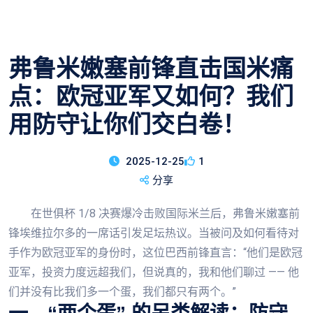
弗鲁米嫩塞前锋直击国米痛
点：欧冠亚军又如何？我们
用防守让你们交白卷！
2025-12-25
1
分享
在世俱杯 1/8 决赛爆冷击败国际米兰后，弗鲁米嫩塞前
锋埃维拉尔多的一席话引发足坛热议。当被问及如何看待对
手作为欧冠亚军的身份时，这位巴西前锋直言：“他们是欧冠
亚军，投资力度远超我们，但说真的，我和他们聊过 —— 他
们并没有比我们多一个蛋，我们都只有两个。”