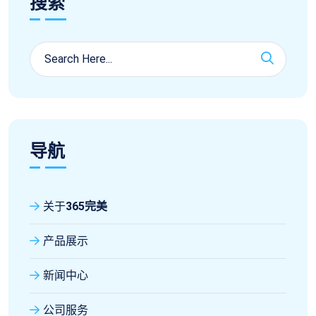
搜索
导航
关于
365完美
产品展示
新闻中心
公司服务