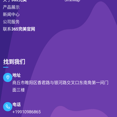
产品展示
新闻中心
公司服务
联系
365完美官网
找到我们
地址
商丘市睢阳区香君路与银河路交叉口东南角第一间门
面三楼
电话
+19910986865