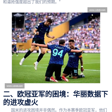
和逼抢强度超出了我们的预期。”
二、欧冠亚军的困境：华丽数据下
的进攻虚火
国米的进攻困境并非偶然。作为本赛季欧冠亚军，他们