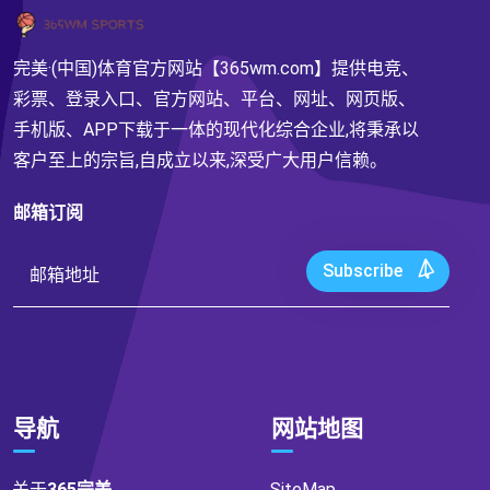
完美·(中国)体育官方网站【365wm.com】提供电竞、
彩票、登录入口、官方网站、平台、网址、网页版、
手机版、APP下载于一体的现代化综合企业,将秉承以
客户至上的宗旨,自成立以来,深受广大用户信赖。
邮箱订阅
Subscribe
导航
网站地图
关于
365完美
SiteMap