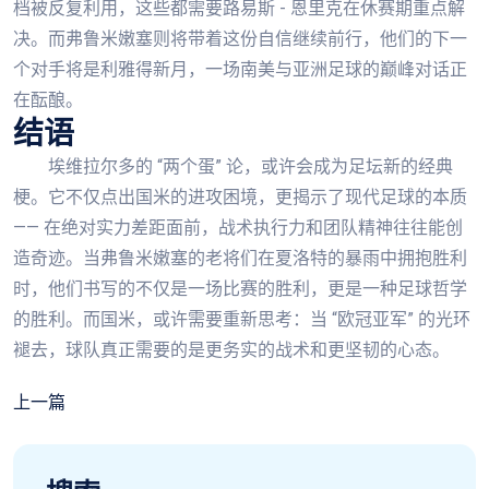
档被反复利用，这些都需要路易斯 - 恩里克在休赛期重点解
决。而弗鲁米嫩塞则将带着这份自信继续前行，他们的下一
个对手将是利雅得新月，一场南美与亚洲足球的巅峰对话正
在酝酿。
结语
埃维拉尔多的 “两个蛋” 论，或许会成为足坛新的经典
梗。它不仅点出国米的进攻困境，更揭示了现代足球的本质
—— 在绝对实力差距面前，战术执行力和团队精神往往能创
造奇迹。当弗鲁米嫩塞的老将们在夏洛特的暴雨中拥抱胜利
时，他们书写的不仅是一场比赛的胜利，更是一种足球哲学
的胜利。而国米，或许需要重新思考：当 “欧冠亚军” 的光环
褪去，球队真正需要的是更务实的战术和更坚韧的心态。
上一篇