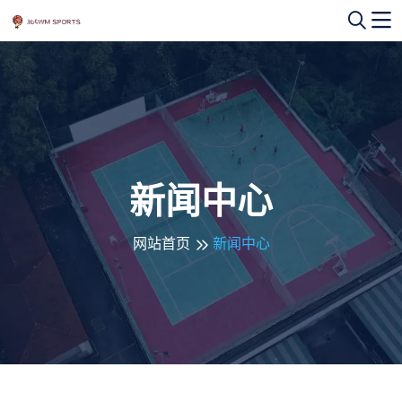
新闻中心
网站首页
新闻中心